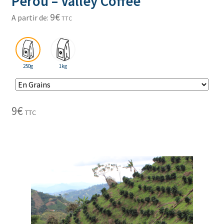
Pérou – Valley Coffee
9
€
A partir de:
TTC
250g
1kg
9
€
TTC