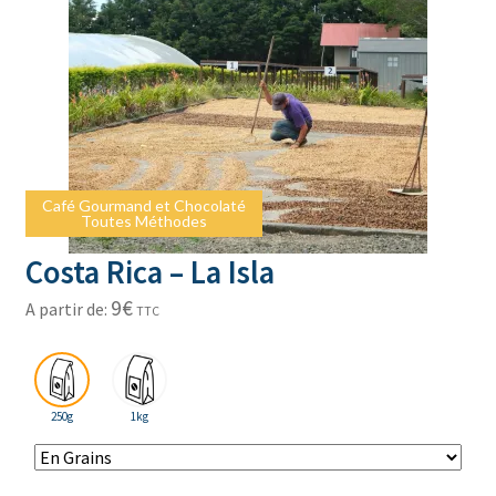
Café Gourmand et Chocolaté
Café Gourmand et Chocolaté
Toutes Méthodes
Toutes Méthodes
Costa Rica – La Isla
9
€
A partir de:
TTC
250g
1kg