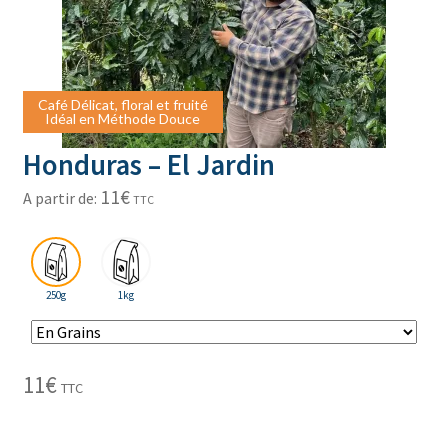
Café Délicat, floral et fruité
Café Délicat, floral et fruité
Idéal en Méthode Douce
Idéal en Méthode Douce
Honduras – El Jardin
11
€
A partir de:
TTC
250g
1kg
11
€
TTC