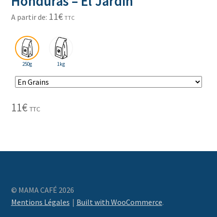
Honduras – El Jardin
11
€
A partir de:
TTC
250g
1kg
11
€
TTC
© MAMA CAFÉ 2026
Mentions Légales
Built with WooCommerce
.