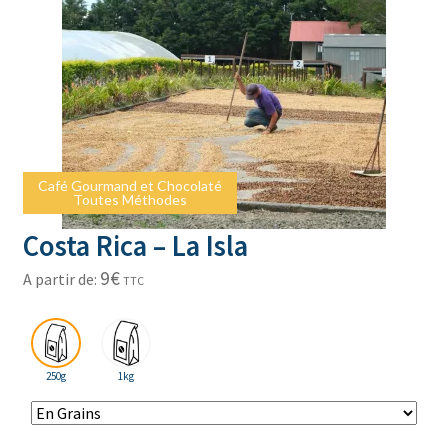
Café Gourmand et Chocolaté
Café Gourmand et Chocolaté
Toutes Méthodes
Toutes Méthodes
Costa Rica – La Isla
9
€
A partir de:
TTC
250g
1kg