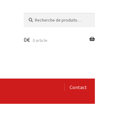
Recherche
Recherche
pour :
0
€
0 article
Contact