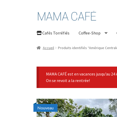
Aller
Aller
à
au
la
contenu
Cafés Torréfiés
Coffee-Shop
navigation
Accueil
Produits identifiés “Amérique Central
MAMA CAFÉ est en vacances jusqu’au 24 
On se revoit a la rentrée!
Nouveau
Nouveau