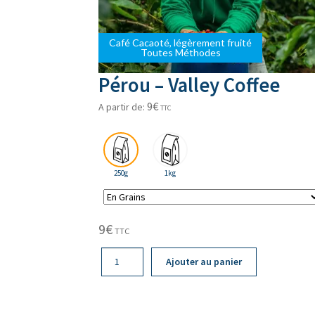
Café Cacaoté, légèrement fruité
Café Cacaoté, légèrement fruité
Toutes Méthodes
Toutes Méthodes
Pérou – Valley Coffee
9
€
A partir de:
TTC
250g
1kg
9
€
TTC
quantité
Ajouter au panier
de
Pérou
-
Valley