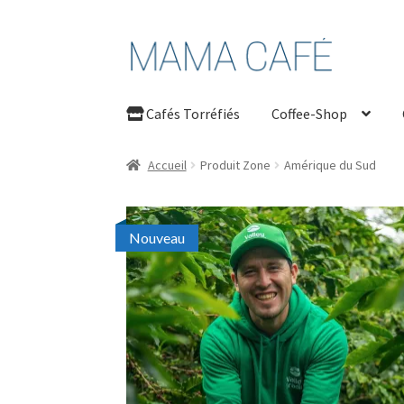
Aller
Aller
à
au
la
contenu
Cafés Torréfiés
Coffee-Shop
navigation
Accueil
Produit Zone
Amérique du Sud
Nouveau
Nouveau