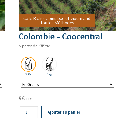
Café Riche, Complexe et Gourmand
Café Riche, Complexe et Gourmand
Toutes Méthodes
Toutes Méthodes
Colombie – Coocentral
9
€
A partir de:
TTC
250g
1kg
9
€
TTC
quantité
Ajouter au panier
de
Colombie
-
Coocentral