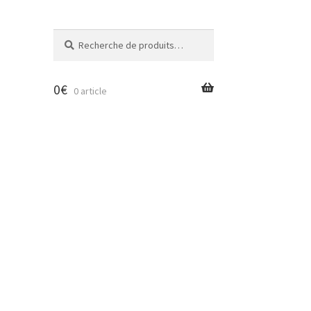
Recherche
Recherche
pour :
0
€
0 article