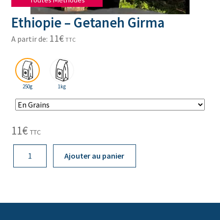
Ethiopie – Getaneh Girma
11
€
A partir de:
TTC
250g
1kg
11
€
TTC
quantité
Ajouter au panier
de
Ethiopie
-
Getaneh
Girma