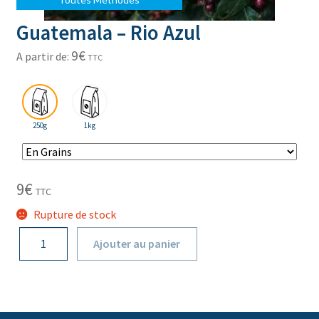
Guatemala – Rio Azul
9
€
A partir de:
TTC
250g
1kg
9
€
TTC
Rupture de stock
quantité
Ajouter au panier
de
Guatemala
-
Rio